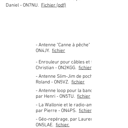
Daniel - ON7NU.
Fichier (pdf)
- Antenne "Canne à pêche" par Tony -
ON4JY.
fichier
- Enrouleur pour câbles et fils, par
Christian - ON2KGG.
fichier
- Antenne Slim-Jim de poche, par
Roland - ON5VZ.
fichier
- Antenne loop pour la bande des 6m,
par Henri - ON5TU.
fichier
- La Wallonie et le radio-amateurisme,
par Pierre - ON4PS.
fichier
- Géo-repérage, par Laurent -
ON5LAE.
fichier.