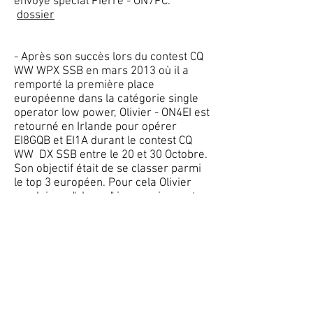
envoyé spécial Pierre - ON7PC.
dossier
- Après son succès lors du contest CQ
WW WPX SSB en mars 2013 où il a
remporté la première place
européenne dans la catégorie single
operator low power, Olivier - ON4EI est
retourné en Irlande pour opérer
EI8GQB et EI1A durant le contest CQ
WW DX SSB entre le 20 et 30 Octobre.
Son objectif était de se classer parmi
le top 3 européen. Pour cela Olivier
emploie un "champ" impressionnant
d'antennes et de l'énergie verte. Mais
il y a eu la tempête...
Olivier est venu nous en parler le jeudi
5 décembre 2013. Nous en sommes
restés baba !
fichier
- Le jeudi 3 octobre 2013 nous avons