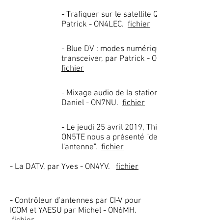
- Trafiquer sur le satellite QO-100, par
Patrick - ON4LEC.
fichier
- Blue DV : modes numériques sans
transceiver, par Patrick - ON4LEC.
fichier
- Mixage audio de la station, par
Daniel - ON7NU.
fichier
- Le jeudi 25 avril 2019, Thierry -
ON5TE nous a présenté "de l'électron à
l'antenne".
fichier
- La DATV, par Yves - ON4YV.
fichier
- Contrôleur d'antennes par CI-V pour
ICOM et YAESU par Michel - ON6MH.