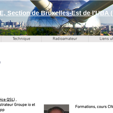
, Section de Bruxelles-Est de l'UBA
Technique
Radioamateur
Liens ut
e
vice QSL
) ,
trateur Groupe io et
Formations, cours C
app