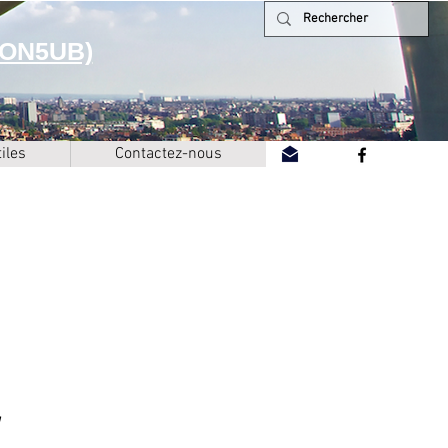
(ON5UB)
iles
Contactez-nous
W