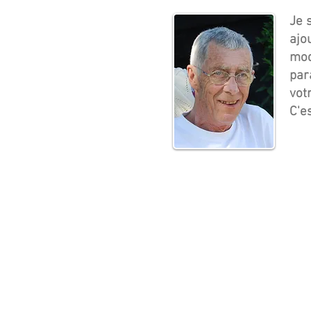
Je 
ajo
modi
par
vot
C'es