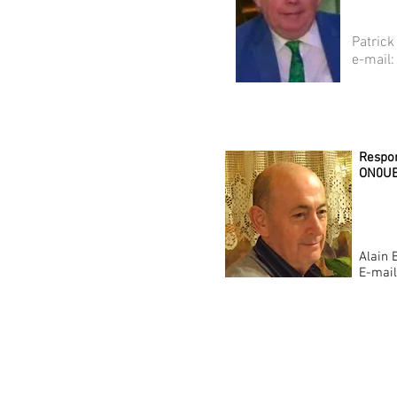
Patrick
e-mail
Respon
ON0U
Alain
E-mail