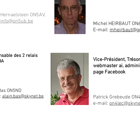
 Hernaelsteen ON5AV,
:
info@on5ub.be
Michel HEIRBAUT ON
E-mail:
mheirbaut@g
sable des 2 relais
Vice-Président, Trésor
BA
webmaster ai, admini
page Facebook
 Bas ON5ND
:
alain.bas@skynet.be
Patrick Grebeude ON
e-mail:
on4lec@skyne