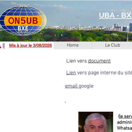
UBA - BXE
Home
Le Club
Mis à jour le 3/08/2026
Lien vers
document
Lien
vers page interne du sit
email
google
(
le ser
adminis
Whats