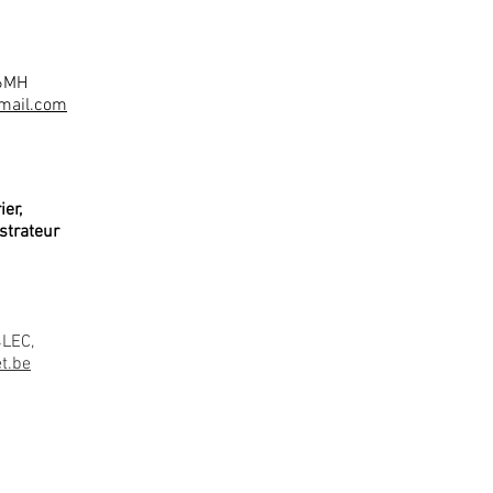
6MH
mail.com
ier,
strateur
4LEC,
t.be